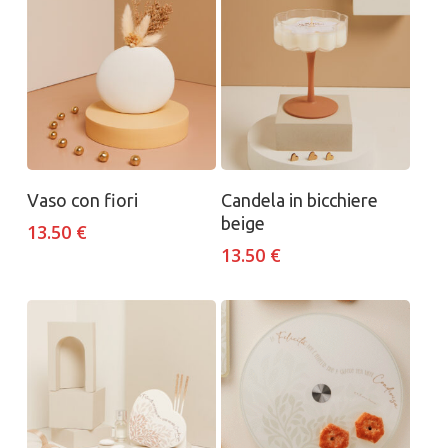
Aggiungi al carrello
Aggiungi al carrello
Vaso con fiori
Candela in bicchiere
beige
13.50
€
13.50
€