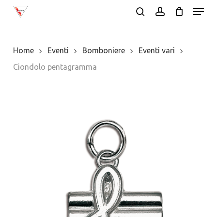
Menu
Skip
search
account
to
main
Home
Eventi
Bomboniere
Eventi vari
content
Ciondolo pentagramma