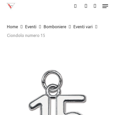
Menu
Skip
search
account
to
main
Home
Eventi
Bomboniere
Eventi vari
content
Ciondolo numero 15