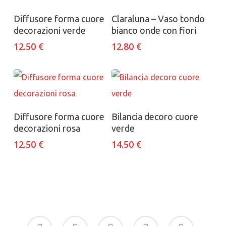
Aggiungi al carrello
Aggiungi al carrello
Diffusore forma cuore
Claraluna – Vaso tondo
decorazioni verde
bianco onde con fiori
12.50
€
12.80
€
Aggiungi al carrello
Aggiungi al carrello
Diffusore forma cuore
Bilancia decoro cuore
decorazioni rosa
verde
12.50
€
14.50
€
facebook
google-
instagram
whatsapp
tiktok