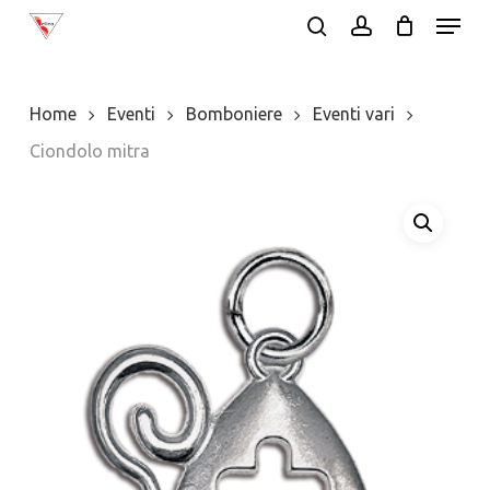
Menu
Skip
search
account
to
Close
main
Menu
Home
Eventi
Bomboniere
Eventi vari
content
Ciondolo mitra