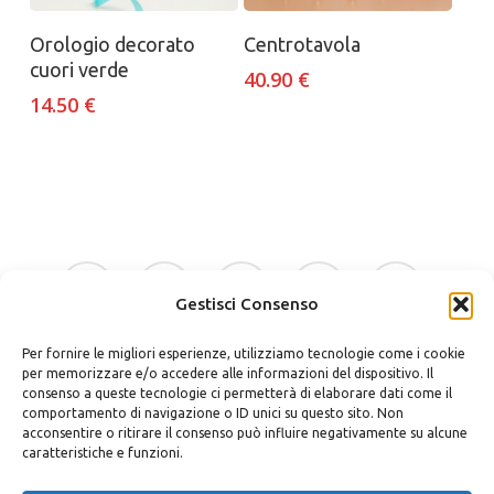
Aggiungi al carrello
Aggiungi al carrello
Orologio decorato
Centrotavola
cuori verde
40.90
€
14.50
€
facebook
google-
instagram
whatsapp
tiktok
plus
Gestisci Consenso
Per fornire le migliori esperienze, utilizziamo tecnologie come i cookie
phone
email
per memorizzare e/o accedere alle informazioni del dispositivo. Il
consenso a queste tecnologie ci permetterà di elaborare dati come il
comportamento di navigazione o ID unici su questo sito. Non
acconsentire o ritirare il consenso può influire negativamente su alcune
caratteristiche e funzioni.
Bellino Regali Avola srls
P.zza Vittorio Veneto 30 – 96012 Avola (SR)