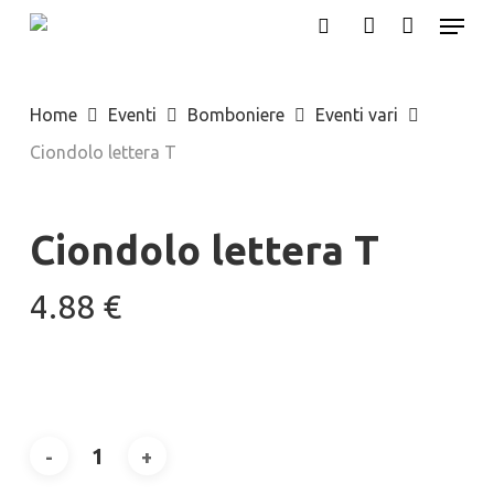
Menu
Skip
search
account
to
main
Home
Eventi
Bomboniere
Eventi vari
content
Ciondolo lettera T
Ciondolo lettera T
4.88
€