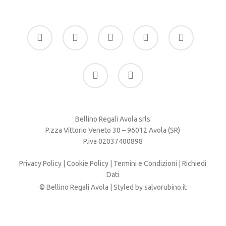
facebook
google-
instagram
whatsapp
tiktok
plus
phone
email
Bellino Regali Avola srls
P.zza Vittorio Veneto 30 – 96012 Avola (SR)
P.iva 02037400898
Privacy Policy
|
Cookie Policy
|
Termini e Condizioni
|
Richiedi
Dati
© Bellino Regali Avola | Styled by
salvorubino.it