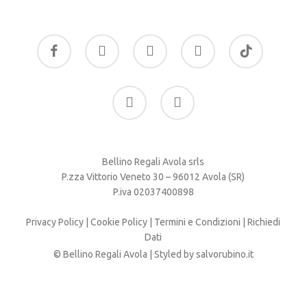
facebook
google-
instagram
whatsapp
tiktok
plus
phone
email
Bellino Regali Avola srls
P.zza Vittorio Veneto 30 – 96012 Avola (SR)
P.iva 02037400898
Privacy Policy
|
Cookie Policy
|
Termini e Condizioni
|
Richiedi
Dati
© Bellino Regali Avola | Styled by
salvorubino.it