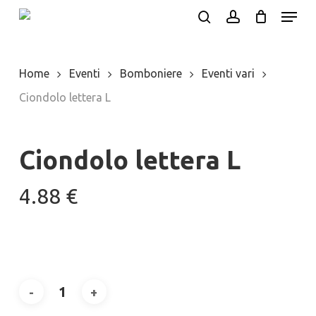
Menu
Skip
search
account
to
main
Home
Eventi
Bomboniere
Eventi vari
content
Ciondolo lettera L
Ciondolo lettera L
4.88
€