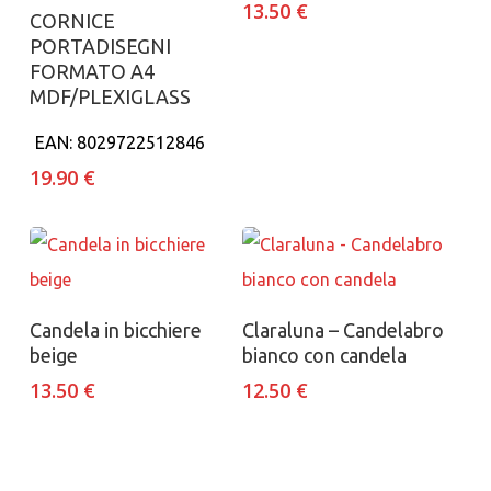
13.50
€
Aggiungi al carrello
CORNICE
PORTADISEGNI
FORMATO A4
MDF/PLEXIGLASS
EAN:
8029722512846
19.90
€
Aggiungi al carrello
Aggiungi al carrello
Candela in bicchiere
Claraluna – Candelabro
beige
bianco con candela
13.50
€
12.50
€