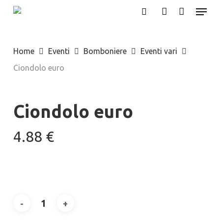
Menu
Skip
search
account
to
main
Home
Eventi
Bomboniere
Eventi vari
content
Ciondolo euro
Ciondolo euro
4.88
€