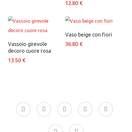
12.80
€
Aggiungi al carrello
Vaso beige con fiori
Aggiungi al carrello
36.80
€
Vassoio girevole
decoro cuore rosa
13.50
€
facebook
google-
instagram
whatsapp
tiktok
plus
phone
email