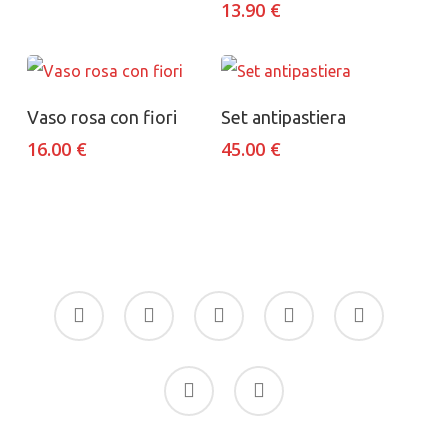
13.90
€
Aggiungi al carrello
Aggiungi al carrello
Vaso rosa con fiori
Set antipastiera
16.00
€
45.00
€
facebook
google-
instagram
whatsapp
tiktok
plus
phone
email