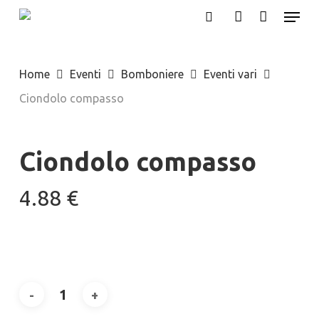
Menu
Skip
search
account
to
main
Home
Eventi
Bomboniere
Eventi vari
content
Ciondolo compasso
Ciondolo compasso
4.88
€