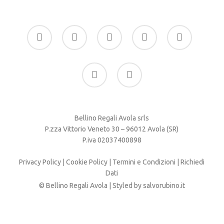
facebook
google-
instagram
whatsapp
tiktok
plus
phone
email
Bellino Regali Avola srls
P.zza Vittorio Veneto 30 – 96012 Avola (SR)
P.iva 02037400898
Privacy Policy
|
Cookie Policy
|
Termini e Condizioni
|
Richiedi
Dati
© Bellino Regali Avola | Styled by
salvorubino.it