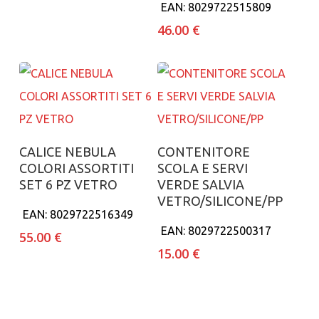
EAN:
8029722515809
46.00
€
Aggiungi al carrello
Aggiungi al carrello
CALICE NEBULA
CONTENITORE
COLORI ASSORTITI
SCOLA E SERVI
SET 6 PZ VETRO
VERDE SALVIA
VETRO/SILICONE/PP
EAN:
8029722516349
EAN:
8029722500317
55.00
€
15.00
€