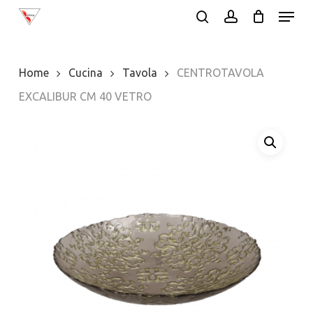
Menu
Skip
search
account
to
Close
main
Menu
Home
Cucina
Tavola
CENTROTAVOLA
content
EXCALIBUR CM 40 VETRO