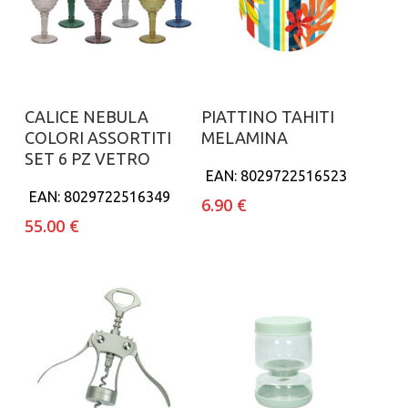
Aggiungi al carrello
Aggiungi al carrello
CALICE NEBULA
PIATTINO TAHITI
COLORI ASSORTITI
MELAMINA
SET 6 PZ VETRO
EAN:
8029722516523
EAN:
8029722516349
6.90
€
55.00
€