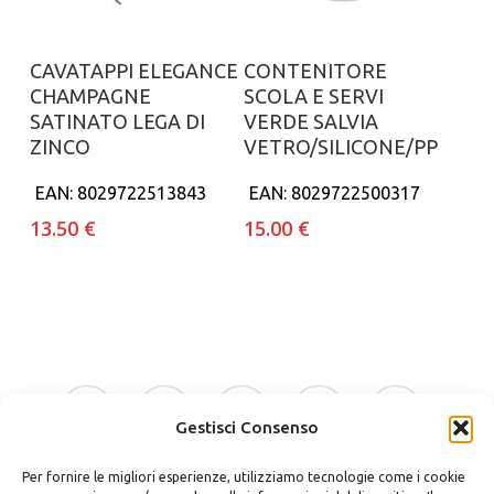
Aggiungi al carrello
Aggiungi al carrello
CAVATAPPI ELEGANCE
CONTENITORE
CHAMPAGNE
SCOLA E SERVI
SATINATO LEGA DI
VERDE SALVIA
ZINCO
VETRO/SILICONE/PP
EAN:
8029722513843
EAN:
8029722500317
13.50
€
15.00
€
facebook
google-
instagram
whatsapp
tiktok
plus
Gestisci Consenso
Per fornire le migliori esperienze, utilizziamo tecnologie come i cookie
phone
email