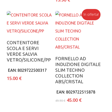
In offerta!
Aggiungi al carrello
CONTENITORE
SCOLA E SERVI
VERDE SALVIA
Aggiungi al carrello
FORNELLO AD
VETRO/SILICONE/PP
INDUZIONE DIGITALE
SLIM TECHNO
EAN:
8029722500317
COLLECTION
15.00
€
ABS/CRISTAL
EAN:
8029722515878
Il
Il
45.00
€
49.90
€
prezzo
prezzo
originale
attuale