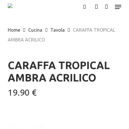
Menu
Skip
search
account
to
main
Home
Cucina
Tavola
CARAFFA TROPICAL
content
AMBRA ACRILICO
CARAFFA TROPICAL
AMBRA ACRILICO
19.90
€