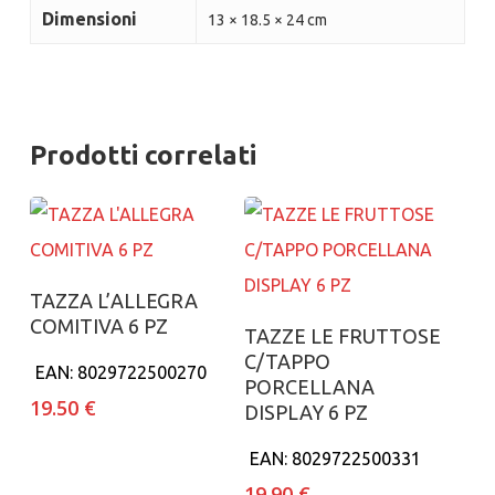
Dimensioni
13 × 18.5 × 24 cm
Prodotti correlati
Aggiungi al carrello
TAZZA L’ALLEGRA
COMITIVA 6 PZ
Aggiungi al carrello
TAZZE LE FRUTTOSE
C/TAPPO
EAN:
8029722500270
PORCELLANA
19.50
€
DISPLAY 6 PZ
EAN:
8029722500331
19.90
€