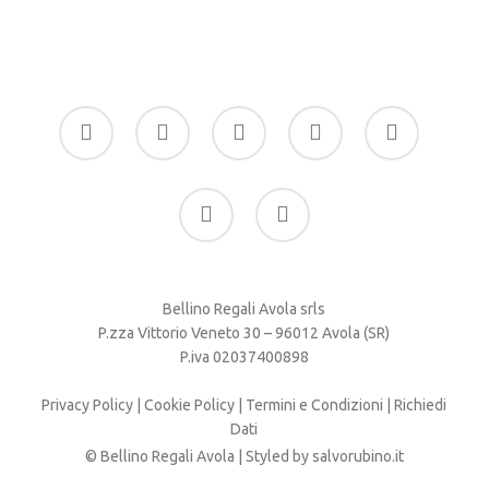
era:
è:
49.90 €.
45.00 €.
facebook
google-
instagram
whatsapp
tiktok
plus
phone
email
Bellino Regali Avola srls
P.zza Vittorio Veneto 30 – 96012 Avola (SR)
P.iva 02037400898
Privacy Policy
|
Cookie Policy
|
Termini e Condizioni
|
Richiedi
Dati
© Bellino Regali Avola | Styled by
salvorubino.it