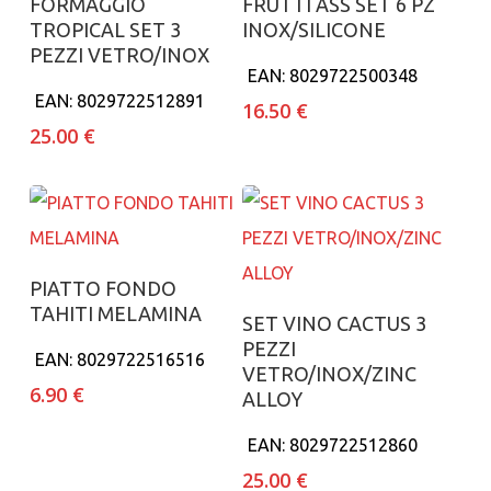
FORMAGGIO
FRUTTI ASS SET 6 PZ
TROPICAL SET 3
INOX/SILICONE
PEZZI VETRO/INOX
EAN:
8029722500348
EAN:
8029722512891
16.50
€
25.00
€
Aggiungi al carrello
PIATTO FONDO
TAHITI MELAMINA
Aggiungi al carrello
SET VINO CACTUS 3
PEZZI
EAN:
8029722516516
VETRO/INOX/ZINC
6.90
€
ALLOY
EAN:
8029722512860
25.00
€