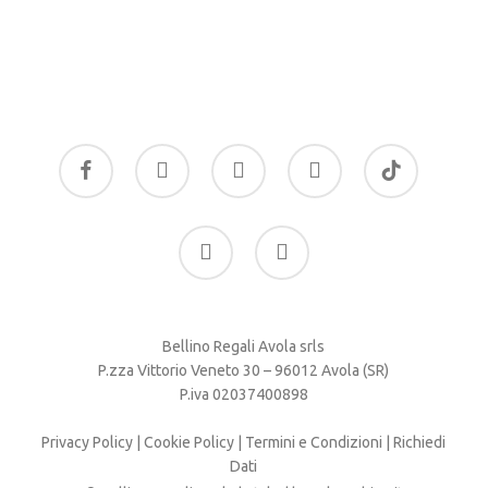
facebook
google-
instagram
whatsapp
tiktok
plus
phone
email
Bellino Regali Avola srls
P.zza Vittorio Veneto 30 – 96012 Avola (SR)
P.iva 02037400898
Privacy Policy
|
Cookie Policy
|
Termini e Condizioni
|
Richiedi
Dati