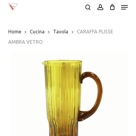
Menu
Skip
search
account
to
main
Home
Cucina
Tavola
CARAFFA PLISSE
content
AMBRA VETRO