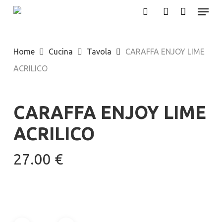
Menu
Skip
search
account
to
main
Home
Cucina
Tavola
CARAFFA ENJOY LIME
content
ACRILICO
CARAFFA ENJOY LIME
ACRILICO
27.00
€