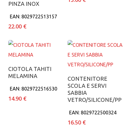
PINZA INOX
EAN:
8029722513157
22.00
€
Aggiungi al carrello
CIOTOLA TAHITI
MELAMINA
Aggiungi al carrello
CONTENITORE
SCOLA E SERVI
EAN:
8029722516530
SABBIA
14.90
€
VETRO/SILICONE/PP
EAN:
8029722500324
16.50
€