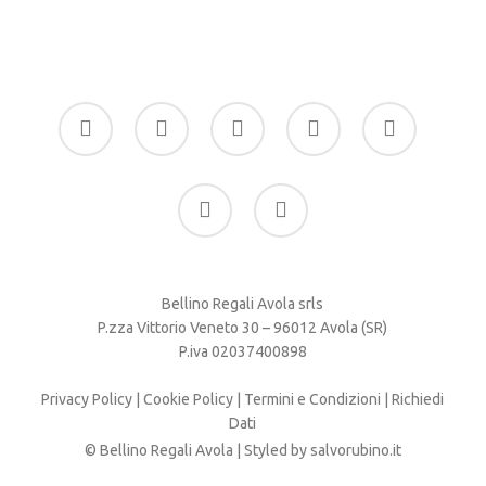
facebook
google-
instagram
whatsapp
tiktok
plus
phone
email
Bellino Regali Avola srls
P.zza Vittorio Veneto 30 – 96012 Avola (SR)
P.iva 02037400898
Privacy Policy
|
Cookie Policy
|
Termini e Condizioni
|
Richiedi
Dati
© Bellino Regali Avola | Styled by
salvorubino.it