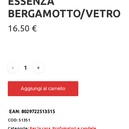
ESSENZA
BERGAMOTTO/VETRO
16.50
€
Aggiungi al carrello
EAN:
8029722513515
COD:
51351
Categorie:
Per la casa
,
Profumatori e candele