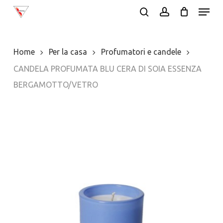
Menu
Skip
search
account
to
main
Home
Per la casa
Profumatori e candele
content
CANDELA PROFUMATA BLU CERA DI SOIA ESSENZA
BERGAMOTTO/VETRO