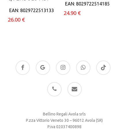
EAN:
8029722514185
EAN:
8029722513133
24.90
€
26.00
€
facebook
google-
instagram
whatsapp
tiktok
plus
phone
email
Bellino Regali Avola srls
P.zza Vittorio Veneto 30 – 96012 Avola (SR)
P.iva 02037400898