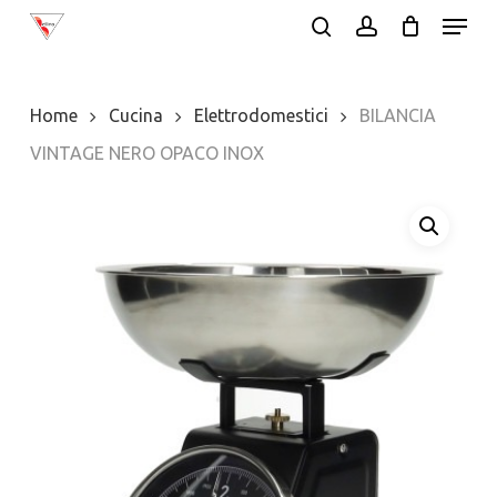
Menu
Skip
search
account
to
Close
main
Menu
Home
Cucina
Elettrodomestici
BILANCIA
content
VINTAGE NERO OPACO INOX