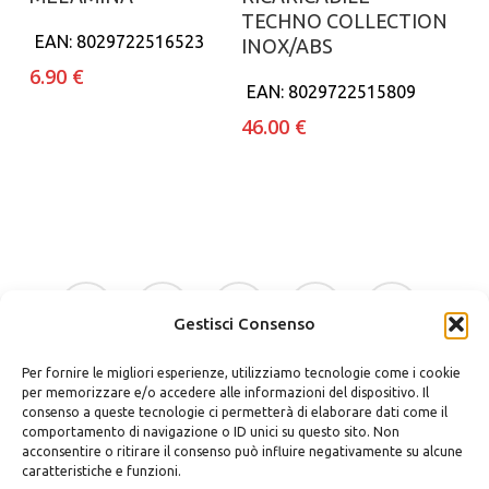
TECHNO COLLECTION
EAN:
8029722516523
INOX/ABS
6.90
€
EAN:
8029722515809
46.00
€
facebook
google-
instagram
whatsapp
tiktok
plus
Gestisci Consenso
Per fornire le migliori esperienze, utilizziamo tecnologie come i cookie
phone
email
per memorizzare e/o accedere alle informazioni del dispositivo. Il
consenso a queste tecnologie ci permetterà di elaborare dati come il
comportamento di navigazione o ID unici su questo sito. Non
acconsentire o ritirare il consenso può influire negativamente su alcune
caratteristiche e funzioni.
Bellino Regali Avola srls