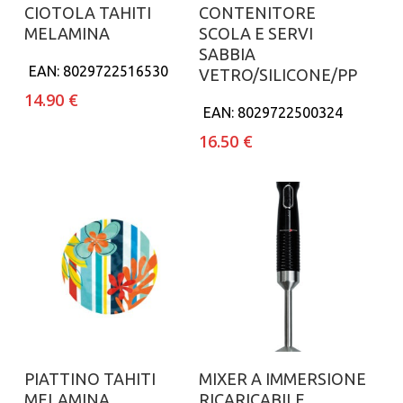
Aggiungi al carrello
Aggiungi al carrello
CIOTOLA TAHITI
CONTENITORE
MELAMINA
SCOLA E SERVI
SABBIA
EAN:
8029722516530
VETRO/SILICONE/PP
14.90
€
EAN:
8029722500324
16.50
€
Aggiungi al carrello
Aggiungi al carrello
PIATTINO TAHITI
MIXER A IMMERSIONE
MELAMINA
RICARICABILE