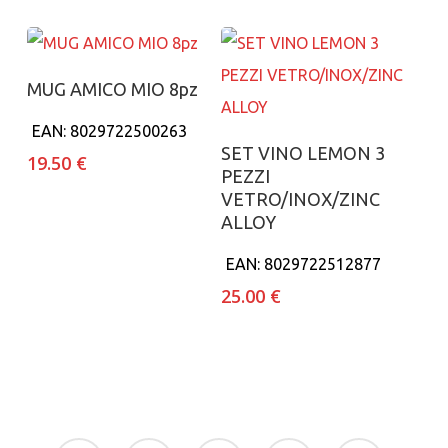
Aggiungi al carrello
MUG AMICO MIO 8pz
EAN:
8029722500263
Aggiungi al carrello
SET VINO LEMON 3
19.50
€
PEZZI
VETRO/INOX/ZINC
ALLOY
EAN:
8029722512877
25.00
€