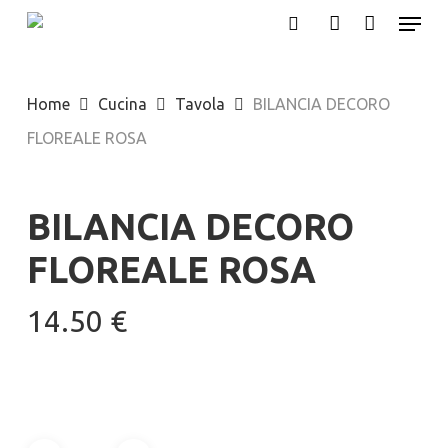
Menu
Skip
search
account
to
Close
main
Menu
Home
Cucina
Tavola
BILANCIA DECORO
content
FLOREALE ROSA
BILANCIA DECORO
FLOREALE ROSA
14.50
€