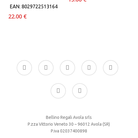
EAN:
8029722513164
22.00
€
facebook
google-
instagram
whatsapp
tiktok
plus
phone
email
Bellino Regali Avola srls
P.zza Vittorio Veneto 30 – 96012 Avola (SR)
P.iva 02037400898