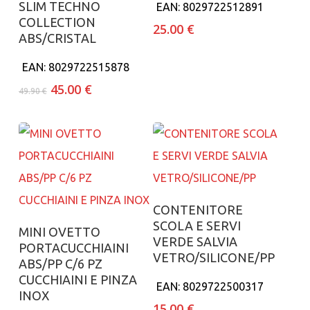
SLIM TECHNO
EAN:
8029722512891
COLLECTION
25.00
€
ABS/CRISTAL
EAN:
8029722515878
Il
Il
45.00
€
49.90
€
prezzo
prezzo
originale
attuale
era:
è:
49.90 €.
45.00 €.
Aggiungi al carrello
CONTENITORE
SCOLA E SERVI
Aggiungi al carrello
MINI OVETTO
VERDE SALVIA
PORTACUCCHIAINI
VETRO/SILICONE/PP
ABS/PP C/6 PZ
CUCCHIAINI E PINZA
EAN:
8029722500317
INOX
15.00
€