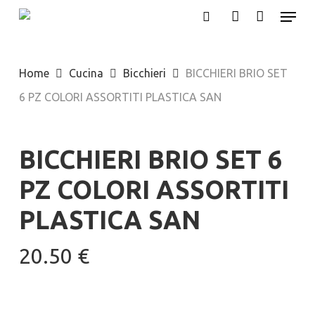
Menu
Skip
search
account
to
Close
main
Menu
Home
Cucina
Bicchieri
BICCHIERI BRIO SET
content
6 PZ COLORI ASSORTITI PLASTICA SAN
BICCHIERI BRIO SET 6
PZ COLORI ASSORTITI
PLASTICA SAN
20.50
€