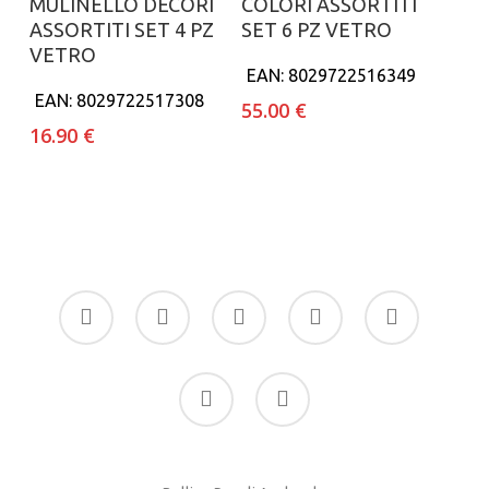
MULINELLO DECORI
COLORI ASSORTITI
ASSORTITI SET 4 PZ
SET 6 PZ VETRO
VETRO
EAN:
8029722516349
EAN:
8029722517308
55.00
€
16.90
€
facebook
google-
instagram
whatsapp
tiktok
plus
phone
email