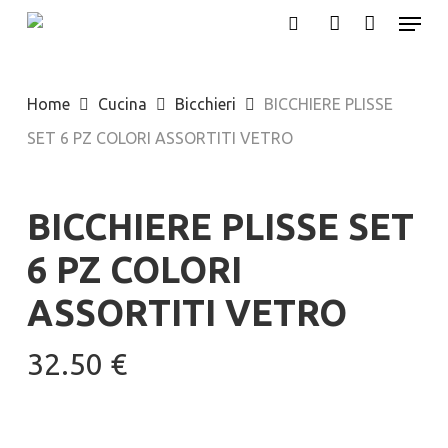
Menu
Skip
search
account
to
main
Home
Cucina
Bicchieri
BICCHIERE PLISSE
content
SET 6 PZ COLORI ASSORTITI VETRO
BICCHIERE PLISSE SET
6 PZ COLORI
ASSORTITI VETRO
32.50
€