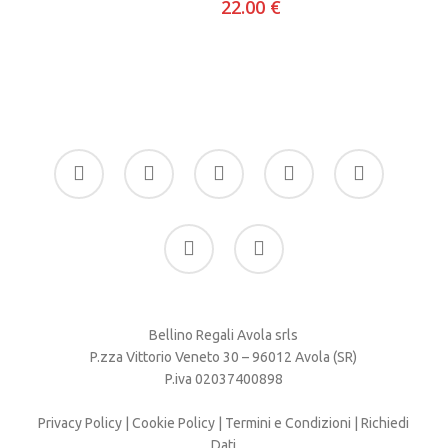
22.00
€
facebook
google-
instagram
whatsapp
tiktok
plus
phone
email
Bellino Regali Avola srls
P.zza Vittorio Veneto 30 – 96012 Avola (SR)
P.iva 02037400898
Privacy Policy
|
Cookie Policy
|
Termini e Condizioni
|
Richiedi
Dati