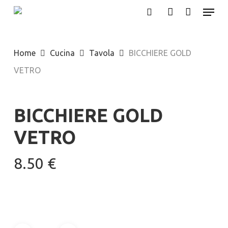
Menu
Skip
search
account
to
main
Home
Cucina
Tavola
BICCHIERE GOLD
content
VETRO
BICCHIERE GOLD
VETRO
8.50
€