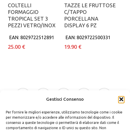
Aggiungi al carrello
Aggiungi al carrello
COLTELLI
TAZZE LE FRUTTOSE
FORMAGGIO
C/TAPPO
TROPICAL SET 3
PORCELLANA
PEZZI VETRO/INOX
DISPLAY 6 PZ
EAN:
8029722512891
EAN:
8029722500331
25.00
€
19.90
€
facebook
google-
instagram
whatsapp
tiktok
plus
Gestisci Consenso
Per fornire le migliori esperienze, utilizziamo tecnologie come i cookie
phone
email
per memorizzare e/o accedere alle informazioni del dispositivo. Il
consenso a queste tecnologie ci permetterà di elaborare dati come il
comportamento di navigazione o ID unici su questo sito. Non