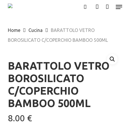
Menu
Skip
search
account
to
Close
main
Menu
Home
Cucina
BARATTOLO VETRO
content
BOROSILICATO C/COPERCHIO BAMBOO 500ML
BARATTOLO VETRO
BOROSILICATO
C/COPERCHIO
BAMBOO 500ML
8.00
€