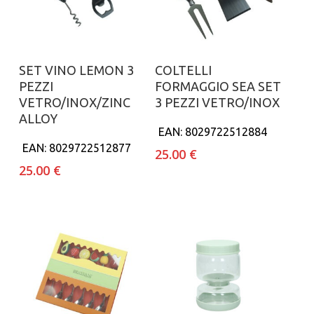
Aggiungi al carrello
Aggiungi al carrello
SET VINO LEMON 3
COLTELLI
PEZZI
FORMAGGIO SEA SET
VETRO/INOX/ZINC
3 PEZZI VETRO/INOX
ALLOY
EAN:
8029722512884
EAN:
8029722512877
25.00
€
25.00
€