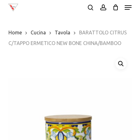
Menu
Skip
search
account
to
Close
main
Menu
Home
Cucina
Tavola
BARATTOLO CITRUS
content
C/TAPPO ERMETICO NEW BONE CHINA/BAMBOO