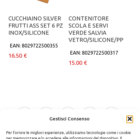
Aggiungi al carrello
Aggiungi al carrello
CUCCHIAINO SILVER
CONTENITORE
FRUTTI ASS SET 6 PZ
SCOLA E SERVI
INOX/SILICONE
VERDE SALVIA
VETRO/SILICONE/PP
EAN:
8029722500355
EAN:
8029722500317
16.50
€
15.00
€
facebook
google-
instagram
whatsapp
tiktok
plus
Gestisci Consenso
Per fornire le migliori esperienze, utilizziamo tecnologie come i cookie
phone
email
per memorizzare e/o accedere alle informazioni del dispositivo. Il