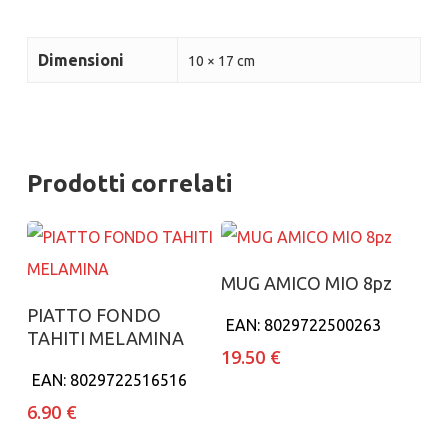
Dimensioni
10 × 17 cm
Prodotti correlati
Aggiungi al carrello
MUG AMICO MIO 8pz
Aggiungi al carrello
PIATTO FONDO
EAN:
8029722500263
TAHITI MELAMINA
19.50
€
EAN:
8029722516516
6.90
€