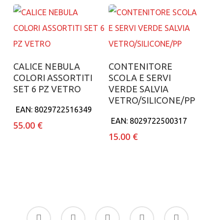
Aggiungi al carrello
Aggiungi al carrello
CALICE NEBULA
CONTENITORE
COLORI ASSORTITI
SCOLA E SERVI
SET 6 PZ VETRO
VERDE SALVIA
VETRO/SILICONE/PP
EAN:
8029722516349
EAN:
8029722500317
55.00
€
15.00
€
facebook
google-
instagram
whatsapp
tiktok