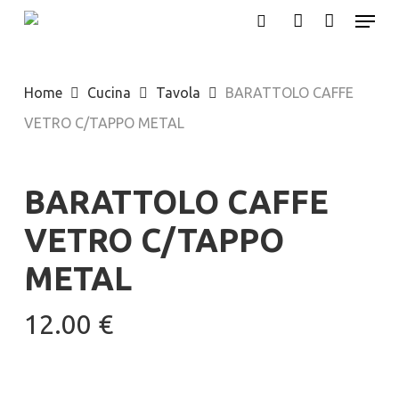
Menu
Skip
search
account
to
main
Home
Cucina
Tavola
BARATTOLO CAFFE
content
VETRO C/TAPPO METAL
BARATTOLO CAFFE
VETRO C/TAPPO
METAL
12.00
€