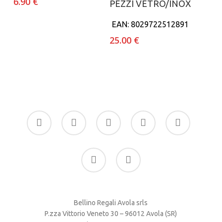
6.90
€
PEZZI VETRO/INOX
EAN:
8029722512891
25.00
€
facebook
google-
instagram
whatsapp
tiktok
plus
phone
email
Bellino Regali Avola srls
P.zza Vittorio Veneto 30 – 96012 Avola (SR)