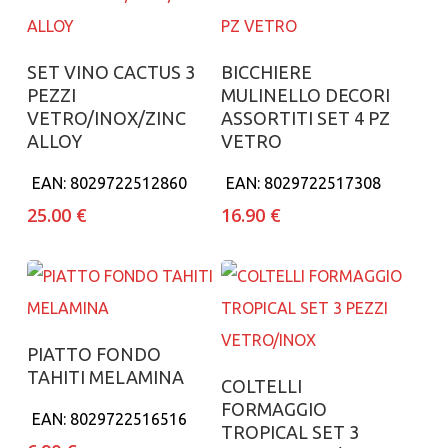
Aggiungi al carrello
Aggiungi al carrello
SET VINO CACTUS 3
BICCHIERE
PEZZI
MULINELLO DECORI
VETRO/INOX/ZINC
ASSORTITI SET 4 PZ
ALLOY
VETRO
EAN:
8029722512860
EAN:
8029722517308
25.00
€
16.90
€
Aggiungi al carrello
PIATTO FONDO
TAHITI MELAMINA
Aggiungi al carrello
COLTELLI
FORMAGGIO
EAN:
8029722516516
TROPICAL SET 3