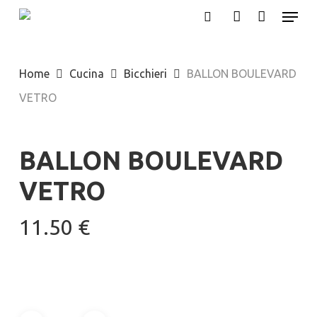
Menu
Skip
search
account
to
main
Home
Cucina
Bicchieri
BALLON BOULEVARD
content
VETRO
BALLON BOULEVARD
VETRO
11.50
€