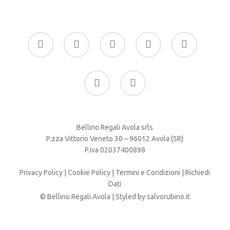
facebook
google-
instagram
whatsapp
tiktok
plus
phone
email
Bellino Regali Avola srls
P.zza Vittorio Veneto 30 – 96012 Avola (SR)
P.iva 02037400898
Privacy Policy
|
Cookie Policy
|
Termini e Condizioni
|
Richiedi
Dati
© Bellino Regali Avola | Styled by
salvorubino.it