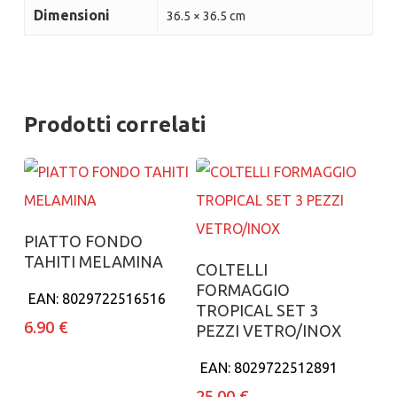
Dimensioni
36.5 × 36.5 cm
Prodotti correlati
Aggiungi al carrello
PIATTO FONDO
TAHITI MELAMINA
Aggiungi al carrello
COLTELLI
FORMAGGIO
EAN:
8029722516516
TROPICAL SET 3
6.90
€
PEZZI VETRO/INOX
EAN:
8029722512891
25.00
€