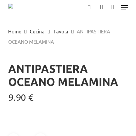
Menu
Skip
search
account
to
main
Home
Cucina
Tavola
ANTIPASTIERA
content
OCEANO MELAMINA
ANTIPASTIERA
OCEANO MELAMINA
9.90
€