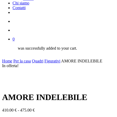
Chi siamo
Contatti
facebook
google-
instagram
whatsapp
tiktok
phone
email
plus
search
account
0
was successfully added to your cart.
Home
Per la casa
Quadri
Figurativi
AMORE INDELEBILE
In offerta!
AMORE INDELEBILE
Fascia
410.00
€
-
475.00
€
di