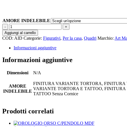
prezzo:
da
410.00 €
a
AMORE INDELEBILE
475.00 €
AMORE
INDELEBILE
Aggiungi al carrello
quantità
COD:
AID
Categorie:
Figurativi
,
Per la casa
,
Quadri
Marchio:
Art Ma
Informazioni aggiuntive
Informazioni aggiuntive
Dimensioni
N/A
FINITURA VARIANTE TORTORA, FINITURA 
AMORE
VARIANTE TORTORA E TATTOO, FINITURA
INDELEBILE
TATTOO Senza Cornice
Prodotti correlati