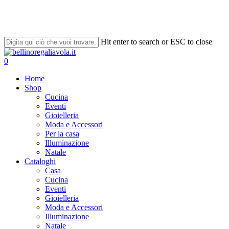
Skip
to
main
content
Hit enter to search or ESC to close
Close
Search
search
account
0
Menu
Home
Shop
Cucina
Eventi
Gioielleria
Moda e Accessori
Per la casa
Illuminazione
Natale
Cataloghi
Casa
Cucina
Eventi
Gioielleria
Moda e Accessori
Illuminazione
Natale