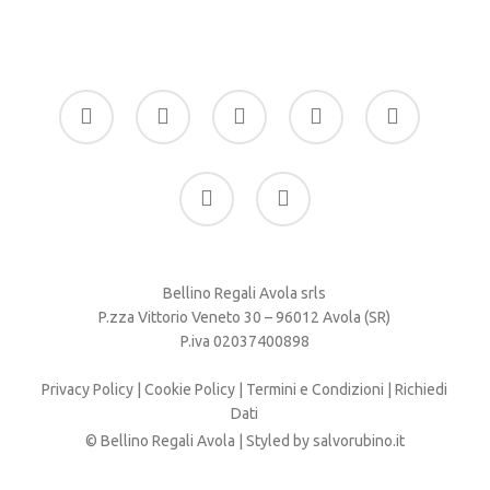
facebook
google-
instagram
whatsapp
tiktok
plus
phone
email
Bellino Regali Avola srls
P.zza Vittorio Veneto 30 – 96012 Avola (SR)
P.iva 02037400898
Privacy Policy
|
Cookie Policy
|
Termini e Condizioni
|
Richiedi
Dati
© Bellino Regali Avola | Styled by
salvorubino.it