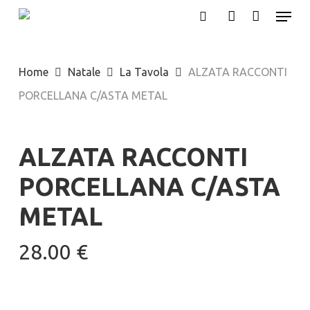
Menu
Skip
search
account
to
main
Home
Natale
La Tavola
ALZATA RACCONTI
content
PORCELLANA C/ASTA METAL
ALZATA RACCONTI
PORCELLANA C/ASTA
METAL
28.00
€