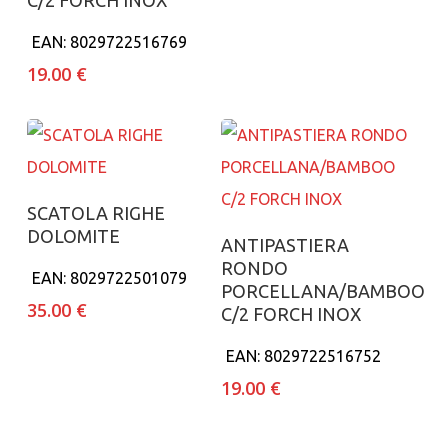
C/2 FORCH INOX
EAN:
8029722516769
19.00
€
Aggiungi al carrello
SCATOLA RIGHE
DOLOMITE
Aggiungi al carrello
ANTIPASTIERA
RONDO
EAN:
8029722501079
PORCELLANA/BAMBOO
35.00
€
C/2 FORCH INOX
EAN:
8029722516752
19.00
€